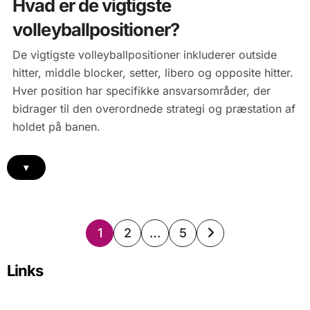
Hvad er de vigtigste
volleyballpositioner?
De vigtigste volleyballpositioner inkluderer outside
hitter, middle blocker, setter, libero og opposite hitter.
Hver position har specifikke ansvarsområder, der
bidrager til den overordnede strategi og præstation af
holdet på banen.
▾
Posts
1
2
…
5
pagination
Links