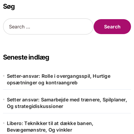
Søg
S
e
a
r
c
h
Seneste indlæg
f
o
r
Setter-ansvar: Rolle i overgangsspil, Hurtige
:
opsætninger og kontraangreb
Setter ansvar: Samarbejde med trænere, Spilplaner,
Og strategidiskussioner
Libero: Teknikker til at dække banen,
Bevægemønstre, Og vinkler