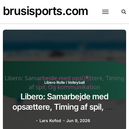
Skip
brusisports.com
to
content
e i Volleyball
Setteransvar i 
marbejde med
Setter-ansva
ing af spil, Og
overgangsspi
ikation
opsætninger og
Jun 9, 2026
Lars Kofod
J